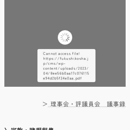
Cannot access file!
https://fukushikosha.j
p/cms/wp-
content/uploads/2023/
04/8ee56b0aa17c076115
e94d2b5f34e0aa.pdf
Please wait while
flipbook is loading. For
＞
理事会・評議員会 議事録
more related info, FAQs
and issues please refer
to
DearFlip WordPress
Flipbook Plugin Help
documentation.