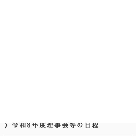
公認会計士・税理士
福島 文昭
武蔵野市民社会福祉協議会 常務理事
松田 正恵
武蔵野市民生児童委員協議会 第一地
区副会長
秋山 真弘
〉令和8年度理事会等の日程