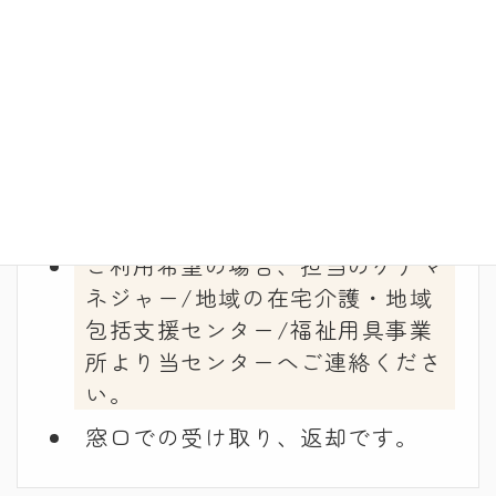
● 入浴用品（シャワーいすなど）、
排泄用品（ポータブルトイレなど）等
試用や一時利用の場合に利用でき
ます。
貸出期間：７日～１０日間
ご利用希望の場合、担当のケアマ
ネジャー/地域の在宅介護・地域
包括支援センター/福祉用具事業
所より当センターへご連絡くださ
い。
窓口での受け取り、返却です。