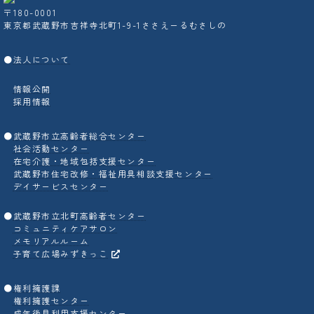
〒180-0001
東京都武蔵野市吉祥寺北町1-9-1ささえーるむさしの
●
法人について
情報公開
採用情報
●
武蔵野市立高齢者総合センター
社会活動センター
在宅介護・地域包括支援センター
武蔵野市住宅改修・福祉用具相談支援センター
デイサービスセンター
●
武蔵野市立北町高齢者センター
コミュニティケアサロン
メモリアルルーム
子育て広場みずきっこ
●
権利擁護課
権利擁護センター
成年後見利用支援センター