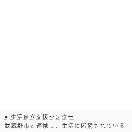
○ 武蔵野市役所（障害者福祉）
https://www.city.musashino.lg.jp/kenko
_fukushi/shogaisha_fukushi/index.html
○ 東京都保健局（障害者支援）
https://www.fukushihoken.metro.tokyo.l
g.jp/shougai/index.html
お金のこと
● 生活自立支援センター
武蔵野市と連携し、生活に困窮されている