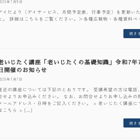
2025年7月9日
デイだより（デイサービス、月間予定表、行事予定）を更新い
た。 詳細はこちらをご覧ください。＞各種広報物・各種資料ペ
続き
老いじたく講座「老いじたくの基礎知識」令和7年7
日開催のお知らせ
2025年7月7日
直近の講座については下記のとおりです。 受講希望の方は電話
合せよりお申込みください。 なお、お問合せよりお申し込みの
メールアドレス・日時をご記入ください。 > 老いじたく講座に
はこちら > […]
続き