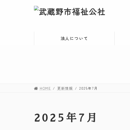
コ
ナ
ン
ビ
テ
ゲ
ン
ー
ツ
シ
法人について
へ
ョ
ス
ン
キ
に
ッ
移
プ
動
HOME
更新情報
2025年7月
2025年7月