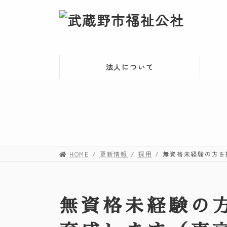
コ
ナ
ン
ビ
テ
ゲ
ン
ー
ツ
シ
法人について
へ
ョ
ス
ン
キ
に
ッ
移
プ
動
HOME
更新情報
採用
無資格未経験の方を
無資格未経験の