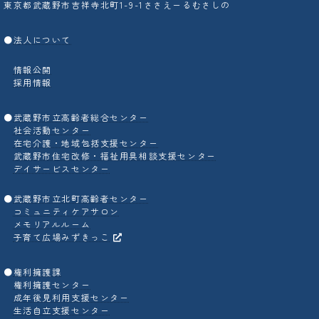
東京都武蔵野市吉祥寺北町1-9-1ささえーるむさしの
●
法人について
情報公開
採用情報
●
武蔵野市立高齢者総合センター
社会活動センター
在宅介護・地域包括支援センター
武蔵野市住宅改修・福祉用具相談支援センター
デイサービスセンター
●
武蔵野市立北町高齢者センター
コミュニティケアサロン
メモリアルルーム
子育て広場みずきっこ
●
権利擁護課
権利擁護センター
成年後見利用支援センター
生活自立支援センター